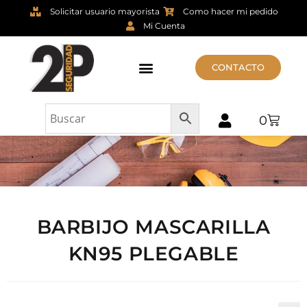
Solicitar usuario mayorista
Como hacer mi pedido
Mi Cuenta
CONTACTO
0
BARBIJO MASCARILLA
KN95 PLEGABLE