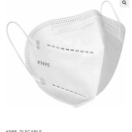
🔍
KN95 PLEGABLE