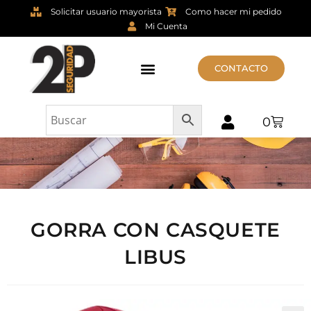
Solicitar usuario mayorista
Como hacer mi pedido
Mi Cuenta
CONTACTO
0
GORRA CON CASQUETE
LIBUS