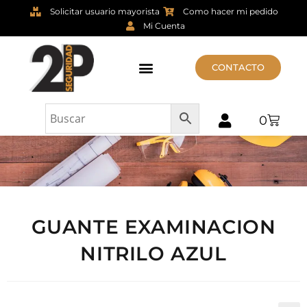
Solicitar usuario mayorista
Como hacer mi pedido
Mi Cuenta
CONTACTO
0
GUANTE EXAMINACION
NITRILO AZUL