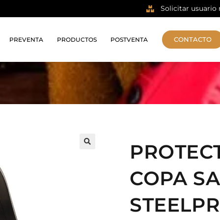
Solicitar usuario
CONTACTO
PREVENTA
PRODUCTOS
POSTVENTA
PROTECT
🔍
COPA S
STEELP