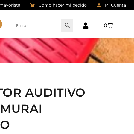
 mayorista
Como hacer mi pedido
Mi Cuenta
0
OR AUDITIVO
AMURAI
RO