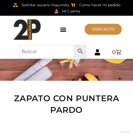
Solicitar usuario mayorista
Como hacer mi pedido
Mi Cuenta
CONTACTO
0
ZAPATO CON PUNTERA
PARDO