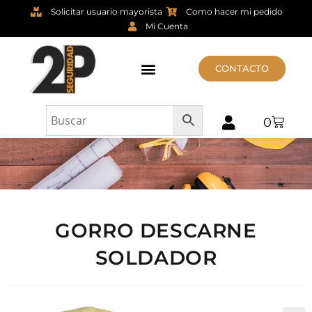
Solicitar usuario mayorista
Como hacer mi pedido
Mi Cuenta
CONTACTO
0
GORRO DESCARNE
SOLDADOR