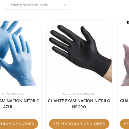
Orden predeterminado
tes Descartables
Guantes Descartables
AMINACION NITRILO
GUANTE EXAMINACION NITRILO
GUA
AZUL
NEGRO
IONAR OPCIONES
SELECCIONAR OPCIONES
S